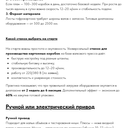
Если план — 100–300 коробок в день, достаточно базовой модели. При росте до
тысяч единиц в сутки важна скорость 12–20 м/мин и стабильность подачи.
3. Формат материала
Листы гофрокартона требуют ширины валов с запасом. Типовые диапазоны
оборудования — от 500 до 2500 мм.
Какой станок выбрать на старте
На старте важны простота и окупаемость. Универсальный
станок для
производства картонных коробок
на базе валкового пресса даёт:
быструю настройку под разные штампы;
стабильную биговку и высечку;
производительность до 12–20 м/мин;
работу от 220/380 В (по заявке);
компактность и умеренную стоимость.
Практика показывает, что при правильной загрузке оборудование окупается в
диапазоне
от 2 недель до 6 месяцев
. Дополнительный эффект — экономия до
60%
на закупке готовой упаковки.
Ручной или электрический привод
Ручной привод
Подходит для малых объёмов и тестирования ниши. Плюсы — ниже входной
порог и простота. Минус — ограничение по скорости (обычно 10–12 м/мин).