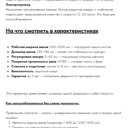
Электропривод
Рационален при регулярных заказах. Мотор-редуктор, реверс и стабильная
подача дают предсказуемое качество и скорость 12–20 м/мин. Это база для
масштабирования.
На что смотреть в характеристиках
Рабочая ширина валов
: 500–2500 мм — под формат ваших листов.
Диаметр валов
: 100–140 мм — влияет на стабильность и ресурс.
Регулировка зазора
: 0–60 мм — под разные толщины картона.
Покрытие прижимного вала
: НПВХ — снижает износ и брак.
Станина и подстолье
: металл 5–8 мм — жёсткость конструкции.
Безопасность
: защитный кожух.
Гарантия
: до 3 лет — показатель уверенности производителя.
Эти параметры прямо влияют на выход годной продукции и себестоимость.
Как масштабироваться без смены технологии.
Правильная стратегия — начать с универсального решения и расти внутри одной
линейки:
Увеличить ширину валов (например, с 800 до 1200–1500 мм).
Перейти на электропривод при росте заказов.