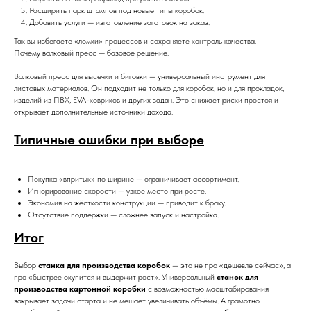
Расширить парк штампов под новые типы коробок.
Добавить услуги — изготовление заготовок на заказ.
Так вы избегаете «ломки» процессов и сохраняете контроль качества.
Почему валковый пресс — базовое решение.
Валковый пресс для высечки и биговки — универсальный инструмент для
листовых материалов. Он подходит не только для коробок, но и для прокладок,
изделий из ПВХ, EVA-ковриков и других задач. Это снижает риски простоя и
открывает дополнительные источники дохода.
Типичные ошибки при выборе
Покупка «впритык» по ширине — ограничивает ассортимент.
Игнорирование скорости — узкое место при росте.
Экономия на жёсткости конструкции — приводит к браку.
Отсутствие поддержки — сложнее запуск и настройка.
Итог
Выбор
станка для производства коробок
— это не про «дешевле сейчас», а
про «быстрее окупится и выдержит рост». Универсальный
станок для
производства картонной коробки
с возможностью масштабирования
закрывает задачи старта и не мешает увеличивать объёмы. А грамотно