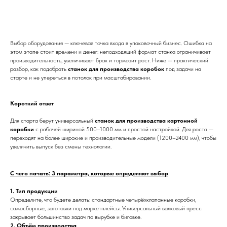
Выбор оборудования — ключевая точка входа в упаковочный бизнес. Ошибка на
этом этапе стоит времени и денег: неподходящий формат станка ограничивает
производительность, увеличивает брак и тормозит рост. Ниже — практический
разбор, как подобрать
станок для производства коробок
под задачи на
старте и не упереться в потолок при масштабировании.
Короткий ответ
Для старта берут универсальный
станок для производства картонной
коробки
с рабочей шириной 500–1000 мм и простой настройкой. Для роста —
переходят на более широкие и производительные модели (1200–2400 мм), чтобы
увеличить выпуск без смены технологии.
С чего начать: 3 параметра, которые определяют выбор
1. Тип продукции
Определите, что будете делать: стандартные четырёхклапанные коробки,
самосборные, заготовки под маркетплейсы. Универсальный валковый пресс
закрывает большинство задач по вырубке и биговке.
2. Объём производства